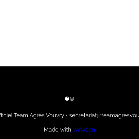
Facebook
Instagram
officiel Team Agrès Vouvry • secretariat@teamagresvou
Made with
Variation