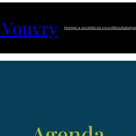
 Vouvry
Home
La société
Les cours
Résultats
Ag
Agenda