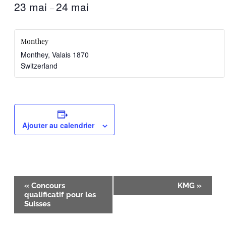
23 mai
24 mai
–
Monthey
Monthey
,
Valais
1870
Switzerland
Ajouter au calendrier
Navigation
«
Concours
KMG
»
qualificatif pour les
Évènement
Suisses