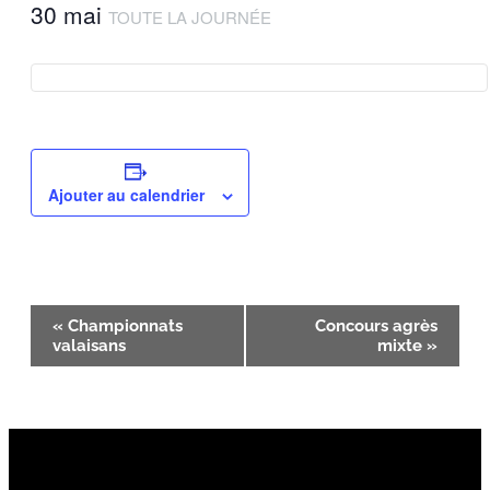
30 mai
TOUTE LA JOURNÉE
Ajouter au calendrier
Navigation
«
Championnats
Concours agrès
valaisans
mixte
»
Évènement